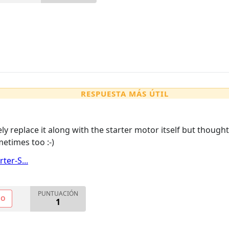
RESPUESTA MÁS ÚTIL
ly replace it along with the starter motor itself but thought
etimes too :-)
ter-S...
PUNTUACIÓN
NO
1