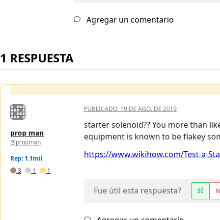
Agregar un comentario
1 RESPUESTA
PUBLICADO:
19 DE AGO. DE 2019
starter solenoid?? You more than like
prop man
equipment is known to be flakey som
@propman
https://www.wikihow.com/Test-a-Star
Rep: 1.1mil
3
1
1
Fue útil esta respuesta?
SÍ