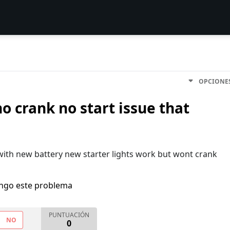
OPCIONE
o crank no start issue that
with new battery new starter lights work but wont crank
engo este problema
PUNTUACIÓN
NO
0