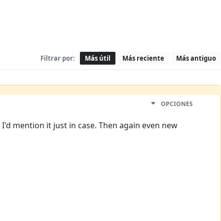
Filtrar por:
Más útil
Más reciente
Más antiguo
OPCIONES
 I'd mention it just in case. Then again even new