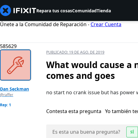
Repara tus cosas
Comunidad
Tienda
Únete a la Comunidad de Reparación -
Crear Cuenta
585629
PUBLICADO:
19 DE AGO. DE 2019
What would cause a n
comes and goes
Dan Seckman
no start no crank issue but has power 
@raffer
Rep: 1
Contesta esta pregunta
Yo también t
Es esta una buena pregunta?
SÍ