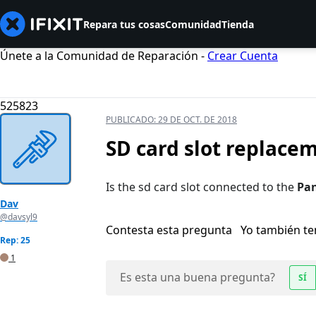
Repara tus cosas
Comunidad
Tienda
Únete a la Comunidad de Reparación -
Crear Cuenta
525823
PUBLICADO:
29 DE OCT. DE 2018
SD card slot replace
Is the sd card slot connected to the
Pan
Dav
@davsyl9
Contesta esta pregunta
Yo también t
Rep: 25
1
Es esta una buena pregunta?
SÍ