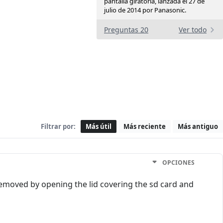
pantalla giratoria, lanzada el 27 de
julio de 2014 por Panasonic.
Preguntas 20
Ver todo
Filtrar por:
Más útil
Más reciente
Más antiguo
OPCIONES
emoved by opening the lid covering the sd card and