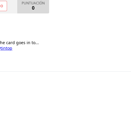
PUNTUACIÓN
NO
0
he card goes in to...
ytintop