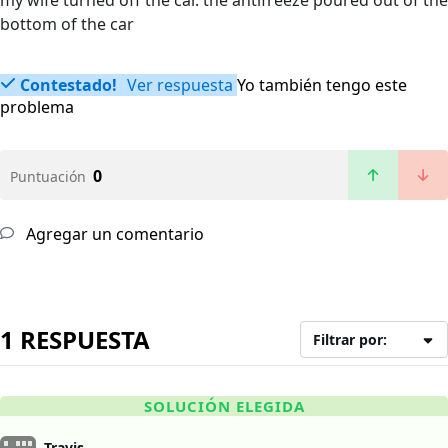
my wife turned off the car. the antifreeze poured out of the
bottom of the car
Contestado!
Ver respuesta
Yo también tengo este
problema
0
Puntuación
Agregar un comentario
1 RESPUESTA
Filtrar por:
SOLUCIÓN ELEGIDA
Travis