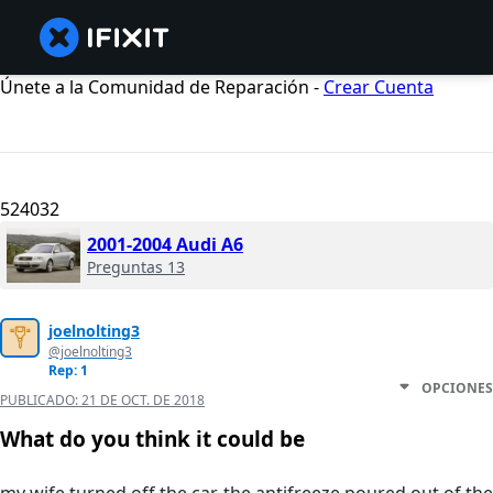
Únete a la Comunidad de Reparación -
Crear Cuenta
524032
2001-2004 Audi A6
Preguntas 13
joelnolting3
@joelnolting3
Rep: 1
OPCIONES
PUBLICADO:
21 DE OCT. DE 2018
What do you think it could be