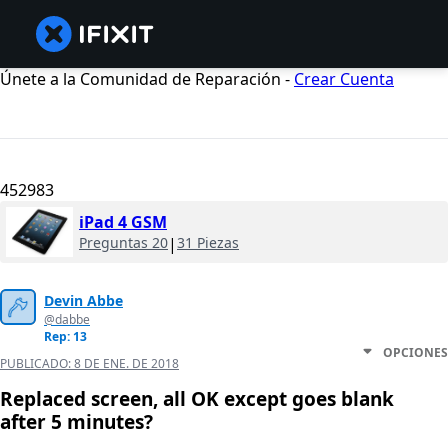
Únete a la Comunidad de Reparación -
Crear Cuenta
452983
iPad 4 GSM
Preguntas 20
|
31 Piezas
Devin Abbe
@dabbe
Rep: 13
OPCIONES
PUBLICADO:
8 DE ENE. DE 2018
Replaced screen, all OK except goes blank
after 5 minutes?