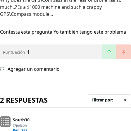
Why does the GPS\Compass in the rear of drone fail so
much..? Is a $1000 machine and such a crappy
GPS\Compass module...
Contesta esta pregunta
Yo también tengo este problema
1
Puntuación
Agregar un comentario
2 RESPUESTAS
Filtrar por:
South30
@judson
Rep: 282