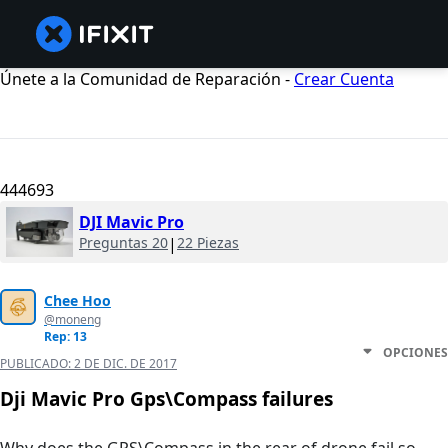
Únete a la Comunidad de Reparación -
Crear Cuenta
444693
DJI Mavic Pro
Preguntas 20
|
22 Piezas
Chee Hoo
@moneng
Rep: 13
OPCIONES
PUBLICADO:
2 DE DIC. DE 2017
Dji Mavic Pro Gps\Compass failures