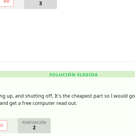
NO
3
SOLUCIÓN ELEGIDA
 up, and shutting off, It's the cheapest part so I would go a
e and get a free computer read out.
PUNTUACIÓN
NO
2