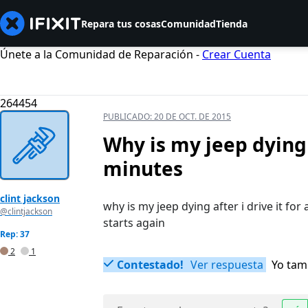
Repara tus cosas
Comunidad
Tienda
Únete a la Comunidad de Reparación -
Crear Cuenta
264454
PUBLICADO:
20 DE OCT. DE 2015
Why is my jeep dying a
minutes
clint jackson
why is my jeep dying after i drive it for 
@clintjackson
starts again
Rep: 37
2
1
Contestado!
Ver respuesta
Yo tam