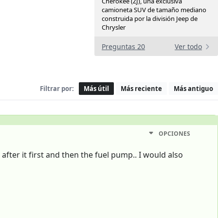
Cherokee (ZJ), una exclusiva
camioneta SUV de tamaño mediano
construida por la división Jeep de
Chrysler
Preguntas 20
Ver todo
Filtrar por:
Más útil
Más reciente
Más antiguo
OPCIONES
fter it first and then the fuel pump.. I would also