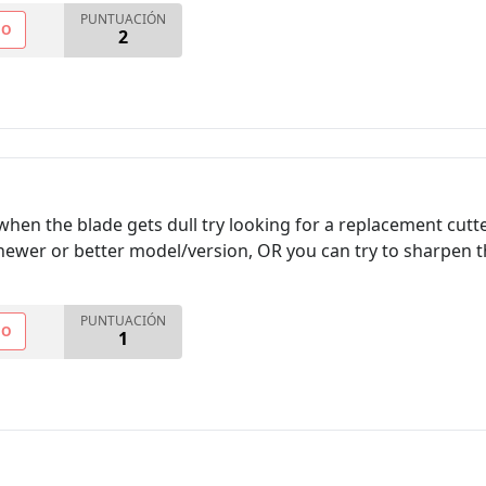
PUNTUACIÓN
NO
2
when the blade gets dull try looking for a replacement cutte
ewer or better model/version, OR you can try to sharpen the 
PUNTUACIÓN
NO
1