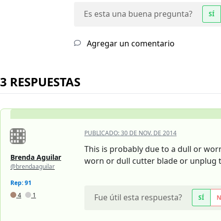
Es esta una buena pregunta?
SÍ
Agregar un comentario
3 RESPUESTAS
PUBLICADO:
30 DE NOV. DE 2014
This is probably due to a dull or wor
Brenda Aguilar
worn or dull cutter blade or unplug t
@brendaaguilar
Rep: 91
4
1
Fue útil esta respuesta?
SÍ