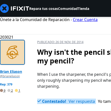
Repara tus cosas
Comunidad
Tienda
Únete a la Comunidad de Reparación -
Crear Cuenta
203021
PUBLICADO:
26 DE NOV. DE 2014
Why isn't the pencil
my pencil?
Brian Eliason
When I use the sharpener, the pencil's 
@brianeliason
only roughly sharpening my pencil when 
Rep: 379
sharpening.
9
2
1
Contestado!
Ver respuesta
Yo tam