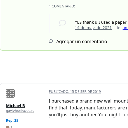
1 COMENTARIO:
YES thank u I used a paper 
14 de may. de 2021
- de
Jam
Agregar un comentario
PUBLICADO:
15 DE SEP. DE 2019
I purchased a brand new wall mount X
Michael B
find that, today, manufacturers are 
@michaelb45596
you’ll just buy another. You might c
Rep: 25
1