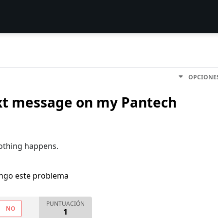
OPCIONE
ext message on my Pantech
nothing happens.
engo este problema
PUNTUACIÓN
NO
1