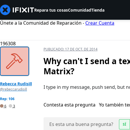
Repara tus cosas
Comunidad
Tienda
Únete a la Comunidad de Reparación -
Crear Cuenta
196308
PUBLICADO:
17 DE OCT. DE 2014
Why can't I send a t
Matrix?
Rebecca Rudisill
I type in my message, push send, but 
@rebeccarudisill
Rep: 106
Contesta esta pregunta
Yo también t
6
3
Es esta una buena pregunta?
SÍ