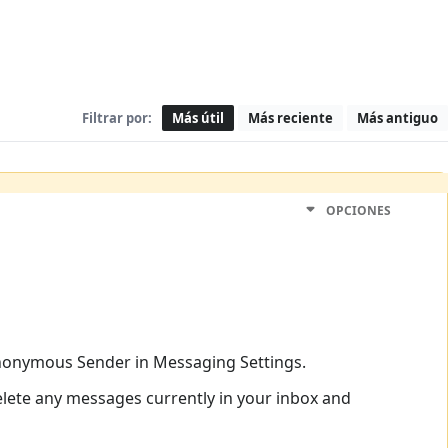
Filtrar por:
Más útil
Más reciente
Más antiguo
OPCIONES
nonymous Sender in Messaging Settings.
delete any messages currently in your inbox and