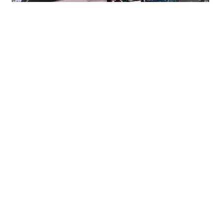
ToToMalux
(italiano)
Entusiasta de la tecnología y la
sostenibilidad, ToToMalux trabajó
incansablemente para garantizar que
incluso las guías más exigentes
estuvieran disponibles en italiano.