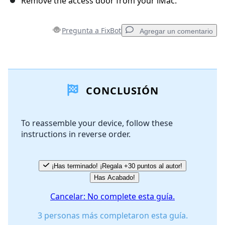
Remove the access door from your iMac.
Pregunta a FixBot
Agregar un comentario
Agregar un comentario
CONCLUSIÓN
Agregar Comentario
To reassemble your device, follow these
instructions in reverse order.
Cancelar
Publicar comentario
¡Has terminado! ¡Regala +30 puntos al autor!
Has Acabado!
Cancelar: No complete esta guía.
3 personas más completaron esta guía.