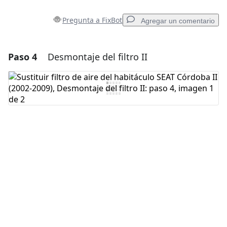
Pregunta a FixBot
Agregar un comentario
Paso 4
Desmontaje del filtro II
Agregar un comentario
Agregar Comentario
Cancelar
Publicar comentario