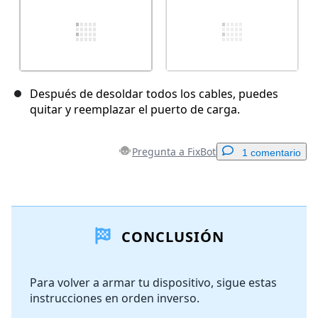
Después de desoldar todos los cables, puedes
quitar y reemplazar el puerto de carga.
Pregunta a FixBot
1 comentario
Agregar un comentario
CONCLUSIÓN
Agregar Comentario
Para volver a armar tu dispositivo, sigue estas
instrucciones en orden inverso.
Cancelar
Publicar comentario