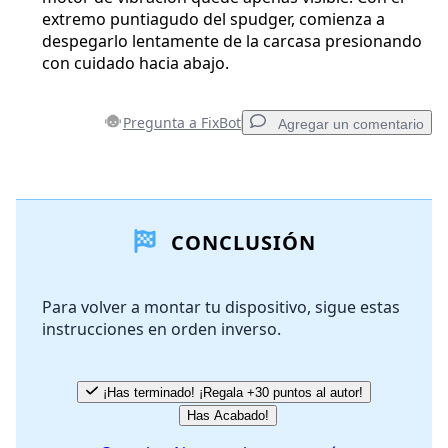
extremo puntiagudo del spudger, comienza a
despegarlo lentamente de la carcasa presionando
con cuidado hacia abajo.
Pregunta a FixBot
Agregar un comentario
Agregar un comentario
CONCLUSIÓN
Agregar Comentario
Para volver a montar tu dispositivo, sigue estas
instrucciones en orden inverso.
Cancelar
Publicar comentario
¡Has terminado! ¡Regala +30 puntos al autor!
Has Acabado!