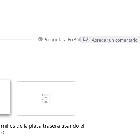
Pregunta a FixBot
Agregar un comentario
Agregar un comentario
Cancelar
Publicar comentario
ornillos de la placa trasera usando el
00.