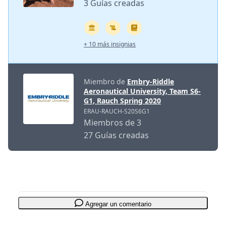
3 Guías creadas
+ 10 más insignias
Miembro de
Embry-Riddle
Aeronautical University, Team S6-
G1, Rauch Spring 2020
ERAU-RAUCH-S20S6G1
Miembros de 3
27 Guías creadas
Agregar un comentario