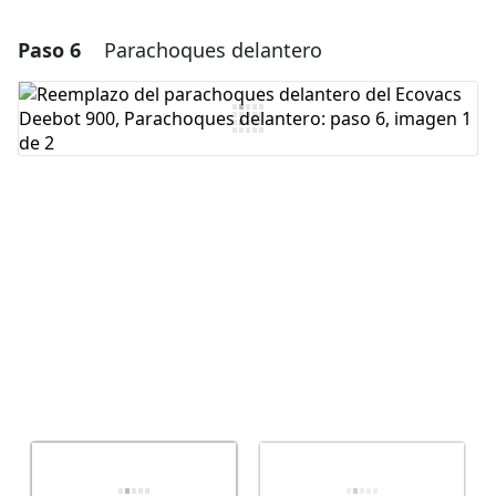
Paso 6
Parachoques delantero
Agregar un comentario
Agregar Comentario
Cancelar
Publicar comentario