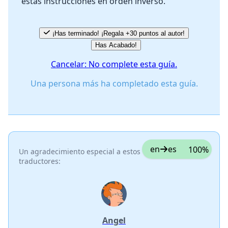
estas instrucciones en orden inverso.
Cancelar
Publicar comentario
¡Has terminado! ¡Regala +30 puntos al autor!
Has Acabado!
Cancelar: No complete esta guía.
Una persona más ha completado esta guía.
en
es
100%
Un agradecimiento especial a estos
traductores:
Angel