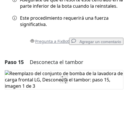
parte inferior de la bota cuando la reinstales.
Este procedimiento requerirá una fuerza
significativa.
Pregunta a FixBot
Agregar un comentario
Paso 15
Desconecta el tambor
Agregar un comentario
Agregar Comentario
Cancelar
Publicar comentario