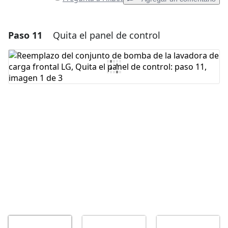
Paso 11
Quita el panel de control
Agregar un comentario
Agregar Comentario
Cancelar
Publicar comentario