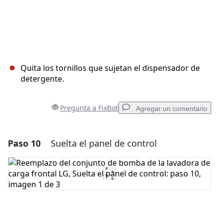
Quita los tornillos que sujetan el dispensador de
detergente.
Pregunta a FixBot
Agregar un comentario
Paso 10
Suelta el panel de control
Agregar un comentario
Agregar Comentario
Cancelar
Publicar comentario