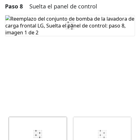
Paso 8
Suelta el panel de control
Agregar un comentario
Agregar Comentario
Cancelar
Publicar comentario