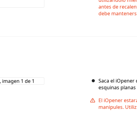
antes de recale
debe mantenerse
Saca el iOpener
esquinas planas p
El iOpener estar
manipules. Utili