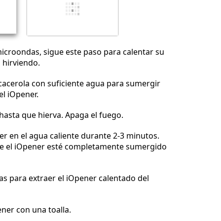
Cancelar
Publicar comentario
microondas, sigue este paso para calentar su
 hirviendo.
 cacerola con suficiente agua para sumergir
l iOpener.
 hasta que hierva. Apaga el fuego.
r en el agua caliente durante 2-3 minutos.
e el iOpener esté completamente sumergido
zas para extraer el iOpener calentado del
ener con una toalla.