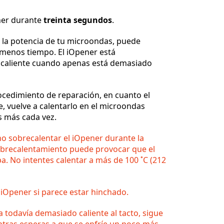
ener durante
treinta segundos
.
la potencia de tu microondas, puede
Cancelar
Publicar comentario
 menos tiempo. El iOpener está
 caliente cuando apenas está demasiado
rocedimiento de reparación, en cuanto el
e, vuelve a calentarlo en el microondas
s más cada vez.
o sobrecalentar el iOpener durante la
sobrecalentamiento puede provocar que el
. No intentes calentar a más de 100 ˚C (212
iOpener si parece estar hinchado.
a todavía demasiado caliente al tacto, sigue
ntras esperas a que se enfríe un poco más