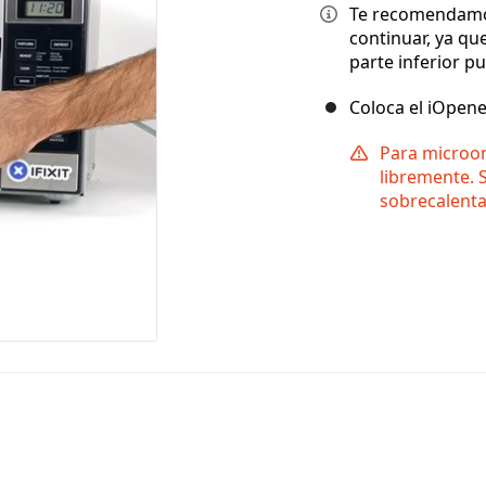
Te recomendamos
continuar, ya qu
parte inferior p
Coloca el iOpene
Para microon
libremente. 
sobrecalenta