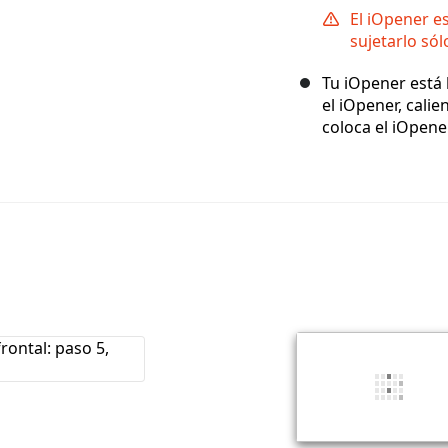
El iOpener e
sujetarlo sól
Tu iOpener está l
el iOpener, calie
coloca el iOpene