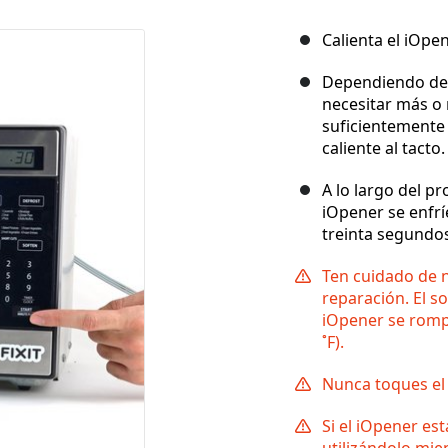
Calienta el iOp
Dependiendo de 
necesitar más o
suficientemente
caliente al tacto.
A lo largo del p
iOpener se enfrí
treinta segundo
Ten cuidado de n
reparación. El 
iOpener se rompa
˚F).
Nunca toques el 
Si el iOpener est
utilizándolo mie