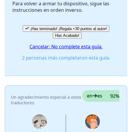
Para volver a armar tu dispositivo, sigue las
instrucciones en orden inverso.
Cancelar
Publicar comentario
¡Has terminado! ¡Regala +30 puntos al autor!
Has Acabado!
Cancelar: No complete esta guía.
2 personas más completaron esta guía.
en
es
92%
Un agradecimiento especial a estos
traductores: