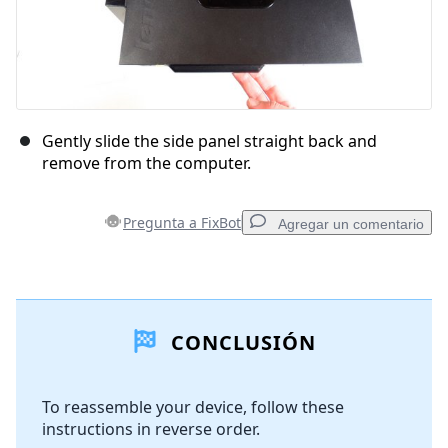
Gently slide the side panel straight back and
remove from the computer.
Pregunta a FixBot
Agregar un comentario
Agregar un comentario
CONCLUSIÓN
Agregar Comentario
To reassemble your device, follow these
instructions in reverse order.
Cancelar
Publicar comentario