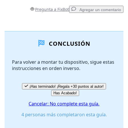
Pregunta a FixBot
Agregar un comentario
Agregar un comentario
CONCLUSIÓN
Agregar Comentario
Para volver a montar tu dispositivo, sigue estas
instrucciones en orden inverso.
Cancelar
Publicar comentario
¡Has terminado! ¡Regala +30 puntos al autor!
Has Acabado!
Cancelar: No complete esta guía.
4 personas más completaron esta guía.