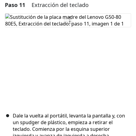
Paso 11
Extracción del teclado
Agregar un comentario
Agregar Comentario
Cancelar
Publicar comentario
Dale la vuelta al portátil, levanta la pantalla y, con
un spudger de plástico, empieza a retirar el
teclado. Comienza por la esquina superior
izquierda y avanza de izquierda a derecha