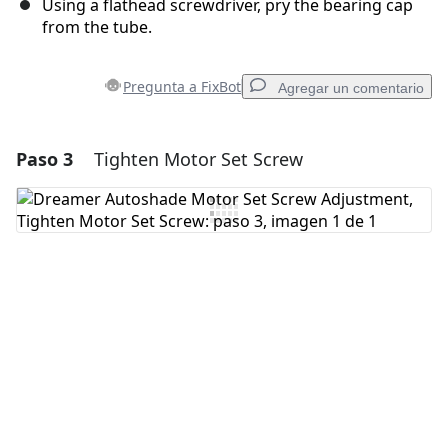
Using a flathead screwdriver, pry the bearing cap
from the tube.
Pregunta a FixBot
Agregar un comentario
Paso 3
Tighten Motor Set Screw
Agregar un comentario
Agregar Comentario
Cancelar
Publicar comentario