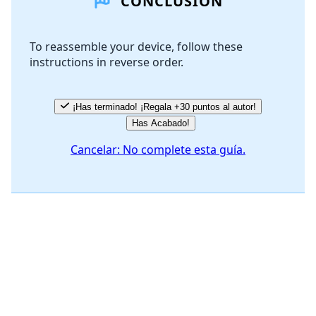
CONCLUSIÓN
Agregar Comentario
To reassemble your device, follow these
instructions in reverse order.
Cancelar
Publicar comentario
¡Has terminado! ¡Regala +30 puntos al autor!
Has Acabado!
Cancelar: No complete esta guía.