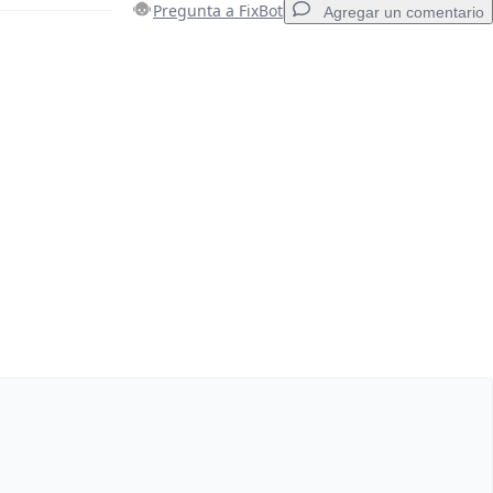
Pregunta a FixBot
Agregar un comentario
Agregar un comentario
Cancelar
Publicar comentario