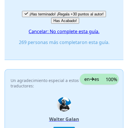
Cancelar
Publicar comentario
¡Has terminado! ¡Regala +30 puntos al autor!
Has Acabado!
Cancelar: No complete esta guía.
269 personas más completaron esta guía.
en
es
100%
Un agradecimiento especial a estos
traductores:
Walter Galan