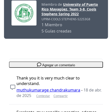
Miembro de
University of Puerto
Rico Mayagüez, Team 3-8, Cools
Stephens Spring 2022
UPRM-COOLS STEPHENS-S22S3G8
1 Miembro
5 Guías creadas
Agregar un comentario
Thank you it is very much clear to
understand.
muthukumarage chandrakumara
-
18 de abr.
de 2025
Contestar
Compartir