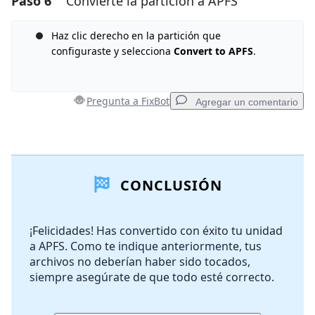
Paso 6
Convierte la partición a APFS
Agregar Comentario
Haz clic derecho en la partición que
configuraste y selecciona
Convert to APFS
.
Cancelar
Publicar comentario
Pregunta a FixBot
Agregar un comentario
Agregar un comentario
CONCLUSIÓN
Agregar Comentario
¡Felicidades! Has convertido con éxito tu unidad
a APFS. Como te indique anteriormente, tus
Cancelar
Publicar comentario
archivos no deberían haber sido tocados,
siempre asegúrate de que todo esté correcto.