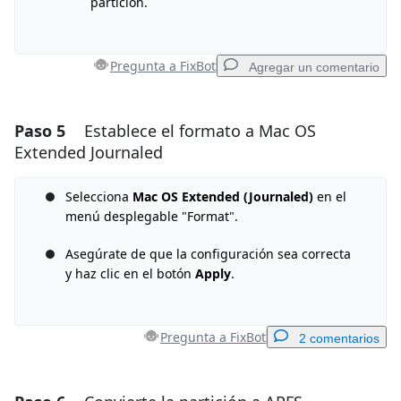
partición.
Pregunta a FixBot
Agregar un comentario
Paso 5
Establece el formato a Mac OS
Agregar un comentario
Extended Journaled
Agregar Comentario
Selecciona
Mac OS Extended (Journaled)
en el
menú desplegable "Format".
Cancelar
Publicar comentario
Asegúrate de que la configuración sea correcta
y haz clic en el botón
Apply
.
Pregunta a FixBot
2 comentarios
Agregar un comentario