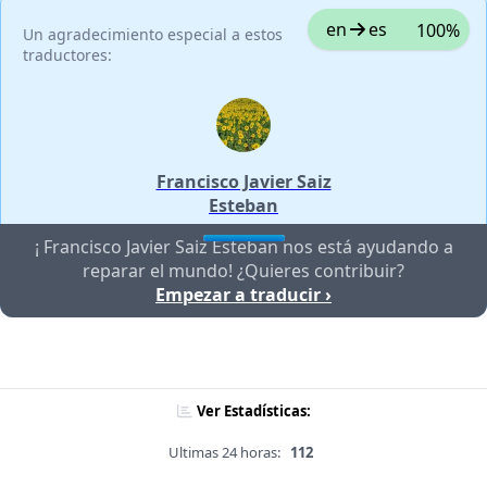
en
es
100%
Un agradecimiento especial a estos
traductores:
Francisco Javier Saiz
Esteban
¡ Francisco Javier Saiz Esteban nos está ayudando a
reparar el mundo! ¿Quieres contribuir?
Empezar a traducir ›
Ver Estadísticas:
Ultimas 24 horas:
112