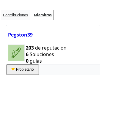
Contribuciones
Miembros
Pegston39
203
de reputación
6
Soluciones
0
guías
Propietario