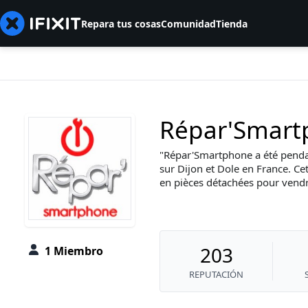
Repara tus cosas
Comunidad
Tienda
Répar'Smart
Répar'Smartphone a été penda
sur Dijon et Dole en France. Ce
en pièces détachées pour vendr
203
1 Miembro
REPUTACIÓN